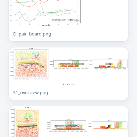
D_pair_board.png
S1_overview.png