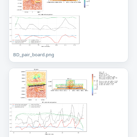
BD_pair_board.png