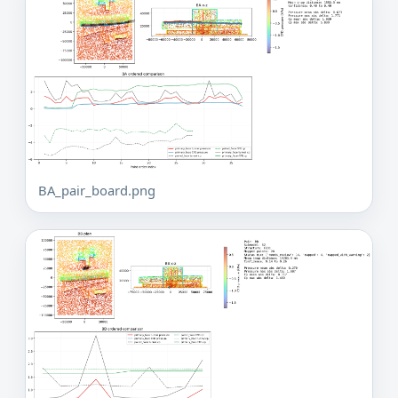
BA_pair_board.png