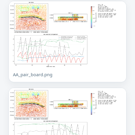
AA_pair_board.png