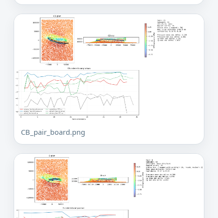
CB_pair_board.png